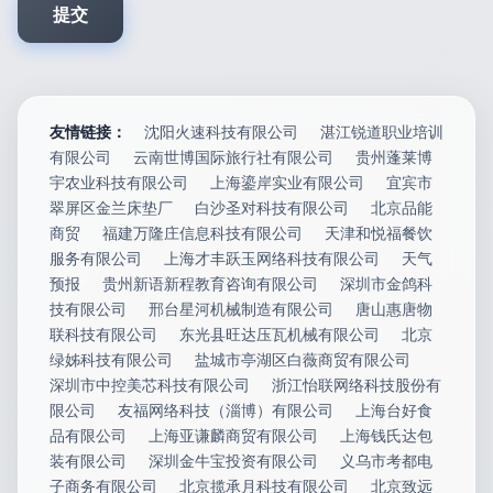
友情链接：
沈阳火速科技有限公司
湛江锐道职业培训
有限公司
云南世博国际旅行社有限公司
贵州蓬莱博
宇农业科技有限公司
上海鎏岸实业有限公司
宜宾市
翠屏区金兰床垫厂
白沙圣对科技有限公司
北京品能
商贸
福建万隆庄信息科技有限公司
天津和悦福餐饮
服务有限公司
上海才丰跃玉网络科技有限公司
天气
预报
贵州新语新程教育咨询有限公司
深圳市金鸽科
技有限公司
邢台星河机械制造有限公司
唐山惠唐物
联科技有限公司
东光县旺达压瓦机械有限公司
北京
绿姊科技有限公司
盐城市亭湖区白薇商贸有限公司
深圳市中控美芯科技有限公司
浙江怡联网络科技股份有
限公司
友福网络科技（淄博）有限公司
上海台好食
品有限公司
上海亚谦麟商贸有限公司
上海钱氏达包
装有限公司
深圳金牛宝投资有限公司
义乌市考都电
子商务有限公司
北京揽承月科技有限公司
北京致远