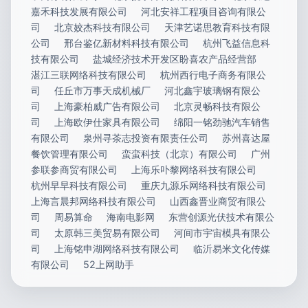
嘉禾科技发展有限公司
河北安祥工程项目咨询有限公
司
北京姣杰科技有限公司
天津艺诺思教育科技有限
公司
邢台鉴亿新材料科技有限公司
杭州飞益信息科
技有限公司
盐城经济技术开发区盼喜农产品经营部
湛江三联网络科技有限公司
杭州西行电子商务有限公
司
任丘市万事天成机械厂
河北鑫宇玻璃钢有限公
司
上海豪柏威广告有限公司
北京灵畅科技有限公
司
上海欧伊仕家具有限公司
绵阳一铭劲驰汽车销售
有限公司
泉州寻茶志投资有限责任公司
苏州喜达屋
餐饮管理有限公司
蛮蛮科技（北京）有限公司
广州
参联参商贸有限公司
上海乐卟黎网络科技有限公司
杭州早早科技有限公司
重庆九源乐网络科技有限公司
上海言晨邦网络科技有限公司
山西鑫晋业商贸有限公
司
周易算命
海南电影网
东营创源光伏技术有限公
司
太原韩三美贸易有限公司
河间市宇宙模具有限公
司
上海铭申湖网络科技有限公司
临沂易米文化传媒
有限公司
52上网助手